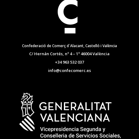
Confederació de Comerç d´Alacant, Castelló i València
C/ Hernán Cortés, nº 4 – 1º 46004 València
+34 963 532 037
info@confecomerc.es