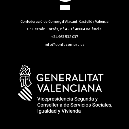
Confederació de Comerç d´Alacant, Castelló i València
C/ Hernán Cortés, nº 4 – 1º 46004 València
+34 963 532 037
info@confecomerc.es