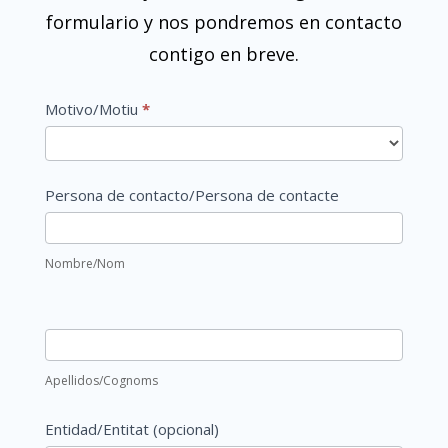
formulario y nos pondremos en contacto
contigo en breve.
Contacto
Si
Motivo/Motiu
*
principal
eres
humano,
Motivo/Motiu
deja
Persona de contacto/Persona de contacte
este
campo
Nombre/Nom
en
blanco.
Apellidos/Cognoms
Entidad/Entitat (opcional)