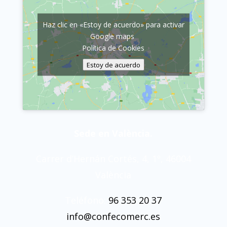
Haz clic en «Estoy de acuerdo» para activar
Google maps
Política de Cookies
Estoy de acuerdo
Sede en València.
Carrer d’Hernán Cortés, 4, 1º, 46004
València
Teléfono:
96 353 20 37
info@confecomerc.es