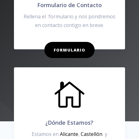
Formulario de Contacto
Rellena el formulario y nos pondremos
en contacto contigo en breve.
FORMULARIO

¿Dónde Estamos?
Estamos en
Alicante
,
Castellón
y