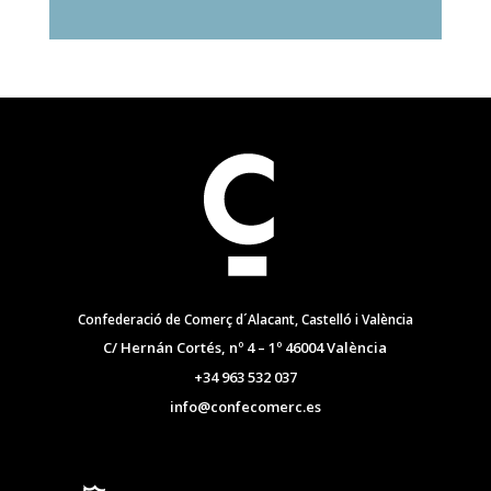
Confederació de Comerç d´Alacant, Castelló i València
C/ Hernán Cortés, nº 4 – 1º 46004 València
+34 963 532 037
info@confecomerc.es