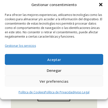
Gestionar consentimiento
Para ofrecer las mejores experiencias, utilizamos tecnologías como las
MÁS INFO
cookies para almacenar y/o acceder a la información del dispositivo. El
consentimiento de estas tecnologías nos permitirá procesar datos
como el comportamiento de navegación o las identificaciones únicas
en este sitio. No consentir o retirar el consentimiento, puede afectar
negativamente a ciertas características y funciones.
Gestionar los servicios
Aceptar
¿Quieres convertirte en un
comercio consciente?
Denegar
Consulta la guía de ODS del comercio.
Ver preferencias
Política de Cookies
Política de Privacidad
Aviso Legal
Guía ODS