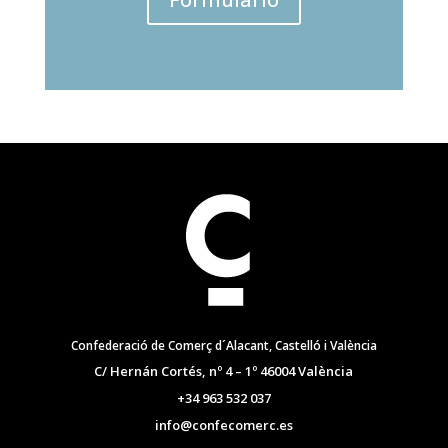
Confederació de Comerç d´Alacant, Castelló i València
C/ Hernán Cortés, nº 4 – 1º 46004 València
+34 963 532 037
info@confecomerc.es