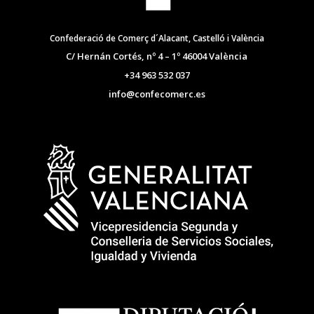
Confederació de Comerç d´Alacant, Castelló i València
C/ Hernán Cortés, nº 4 – 1º 46004 València
+34 963 532 037
info@confecomerc.es