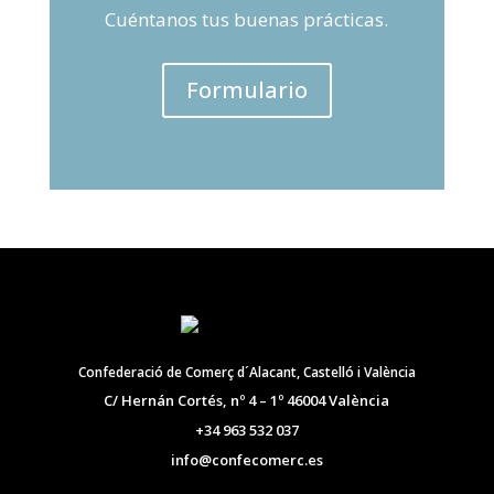
Cuéntanos tus buenas prácticas.
Formulario
Confederació de Comerç d´Alacant, Castelló i València
C/ Hernán Cortés, nº 4 – 1º 46004 València
+34 963 532 037
info@confecomerc.es